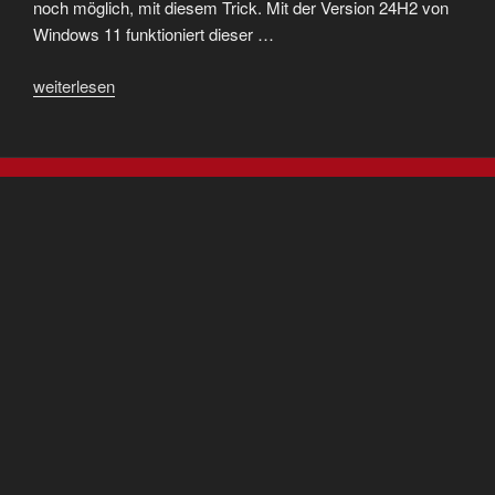
noch möglich, mit diesem Trick. Mit der Version 24H2 von
Windows 11 funktioniert dieser …
„Windows
weiterlesen
11
installieren
ohne
Microsoft-
Konto“
Impressum
Datenschutz
Widerruf